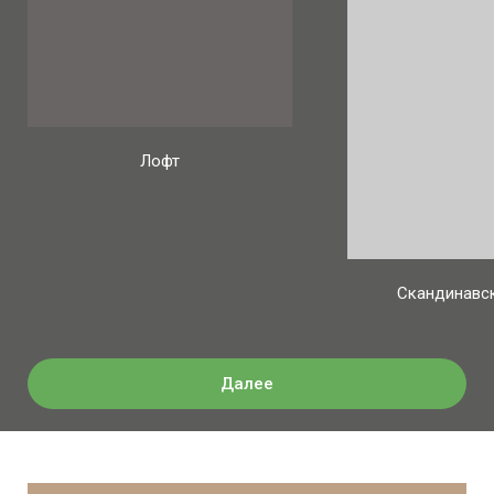
Лофт
Скандинавск
Далее